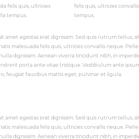
felis quis, ultricies
felis quis, ultricies conval
illa tempus.
tempus.
it amet egestas erat dignissim. Sed quis rutrum tellus, sit 
is malesuada felis quis, ultricies convallis neque. Pell
ulla dignissim. Aenean viverra tincidunt nibh, in imperd
erit porta ante vitae tristique. Vestibulum ante ipsum p
o, feugiat faucibus mattis eget, pulvinar et ligula.
it amet egestas erat dignissim. Sed quis rutrum tellus, sit 
is malesuada felis quis, ultricies convallis neque. Pell
ulla dignissim. Aenean viverra tincidunt nibh, in imperd