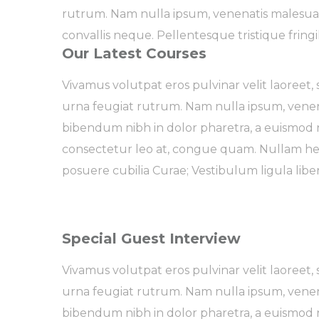
rutrum. Nam nulla ipsum, venenatis malesuada 
convallis neque. Pellentesque tristique fring
Our Latest Courses
Vivamus volutpat eros pulvinar velit laoreet, s
urna feugiat rutrum. Nam nulla ipsum, venenat
bibendum nibh in dolor pharetra, a euismod n
consectetur leo at, congue quam. Nullam hendr
posuere cubilia Curae; Vestibulum ligula liber
Special Guest Interview
Vivamus volutpat eros pulvinar velit laoreet, s
urna feugiat rutrum. Nam nulla ipsum, venenat
bibendum nibh in dolor pharetra, a euismod n