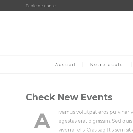
Ecole de danse
Accueil
Notre école
Check New Events
A
ivamus volutpat eros pulvinar ve
egestas erat dignissim. Sed quis
viverra felis. Cras sagittis sem s