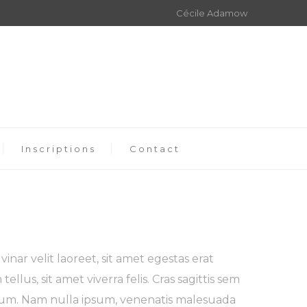
Cécile Adamow
Inscriptions
Contact
inar velit laoreet, sit amet egestas erat
ellus, sit amet viverra felis. Cras sagittis sem
trum. Nam nulla ipsum, venenatis malesuada