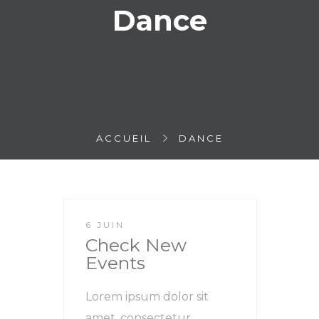
Dance
ACCUEIL
DANCE
6 JUIN
Check New
Events
Lorem ipsum dolor sit
amet, consectetur