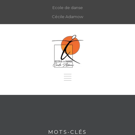
Ecole de danse
Cécile Adamow
MOTS-CLÉS